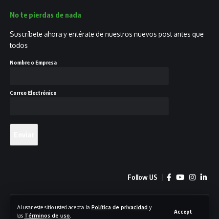
No te pierdas de nada
Suscríbete ahora y entérate de nuestros nuevos post antes que
todos
Nombre o Empresa
Correo Electrónico
Follow US
© 2023 GrowthLab - Agencia de Growth Marketing
Al usar este sitio usted acepta la
Política de privacidad
y
Accept
los
Términos de uso
.