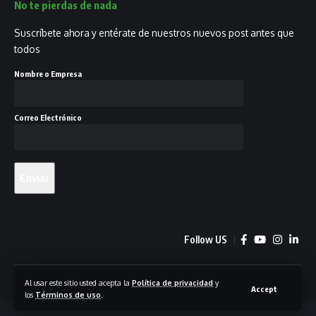
No te pierdas de nada
Suscríbete ahora y entérate de nuestros nuevos post antes que
todos
Nombre o Empresa
Correo Electrónico
Follow US
© 2023 GrowthLab - Agencia de Growth Marketing
Al usar este sitio usted acepta la
Política de privacidad
y
Accept
los
Términos de uso
.